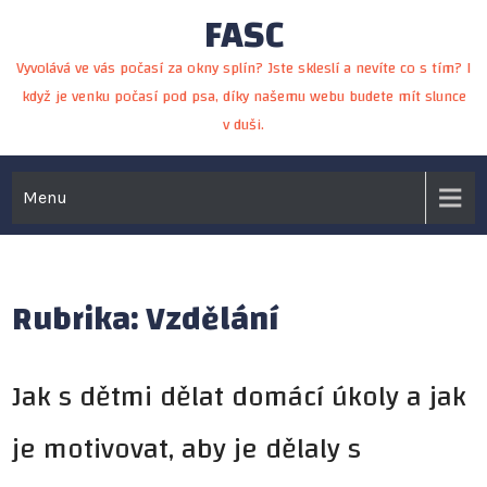
FASC
Skip
to
Vyvolává ve vás počasí za okny splín? Jste skleslí a nevíte co s tím? I
content
když je venku počasí pod psa, díky našemu webu budete mít slunce
v duši.
Menu
Rubrika:
Vzdělání
Jak s dětmi dělat domácí úkoly a jak
je motivovat, aby je dělaly s