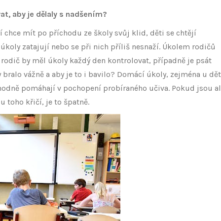
vat, aby je dělaly s nadšením?
 chce mít po příchodu ze školy svůj klid, děti se chtějí
oly zatajují nebo se při nich příliš nesnaží. Úkolem rodičů
ý rodič by měl úkoly každý den kontrolovat, případně je psát
 bralo vážně a aby je to i bavilo? Domácí úkoly, zejména u dět
i hodně pomáhají v pochopení probíraného učiva. Pokud jsou a
 toho křičí, je to špatně.