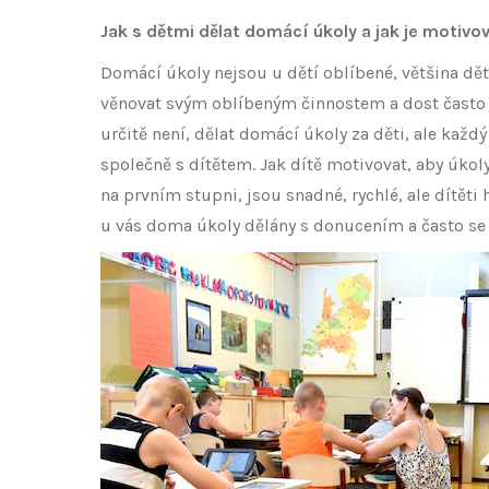
Jak s dětmi dělat domácí úkoly a jak je motivo
Domácí úkoly nejsou u dětí oblíbené, většina dětí
věnovat svým oblíbeným činnostem a dost často úk
určitě není, dělat domácí úkoly za děti, ale každ
společně s dítětem. Jak dítě motivovat, aby úkoly
na prvním stupni, jsou snadné, rychlé, ale dítět
u vás doma úkoly dělány s donucením a často se u