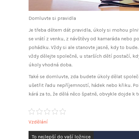
Domluvte si pravidla
Je třeba dětem dát pravidla, úkoly si mohou plni
se vrátí z venku, z návštěvy od kamaráda nebo pot
pohádku. Vždy si ale stanovte jasně, kdy to bude.
vždy dělejte společně, u starších dětí postačí, k
úkoly vhodná doba.
Také se domluvte, zda budete úkoly dělat společn
ušetřit řadu nepříjemností, hádek nebo křiku. P
kárá za to, že dělá něco špatně, obvykle dojde k
Vzdělání
Navigace
To nejlepší do vaší ložnice