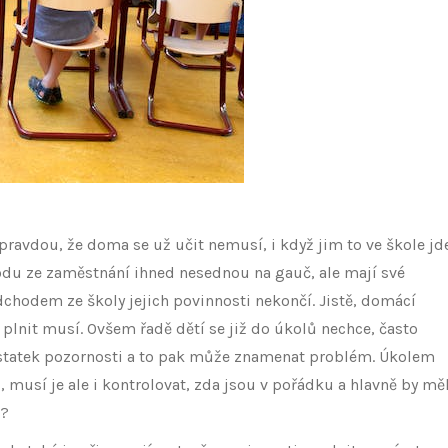
 pravdou, že doma se už učit nemusí, i když jim to ve škole jde
hodu ze zaměstnání ihned nesednou na gauč, ale mají své
 odchodem ze školy jejich povinnosti nekončí. Jistě, domácí
e plnit musí. Ovšem řadě dětí se již do úkolů nechce, často
dostatek pozornosti a to pak může znamenat problém. Úkolem
musí je ale i kontrolovat, zda jsou v pořádku a hlavně by měl
k?