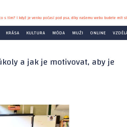
e co s tím? I když je venku počasí pod psa, díky našemu webu budete mít sl
KRÁSA
KULTURA
MÓDA
MUŽI
ONLINE
VZDĚL
koly a jak je motivovat, aby je