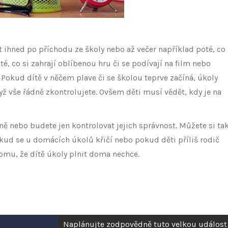
t ihned po příchodu ze školy nebo až večer například poté, co
é, co si zahrají oblíbenou hru či se podívají na film nebo
 Pokud dítě v něčem plave či se školou teprve začíná, úkoly
dyž vše řádně zkontrolujete. Ovšem děti musí vědět, kdy je na
ě nebo budete jen kontrolovat jejich správnost. Můžete si ta
okud se u domácích úkolů křičí nebo pokud děti příliš rodič
 tomu, že dítě úkoly plnit doma nechce.
Naplánujte zodpovědně tuto velkou událost