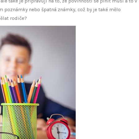
 také je připravují na to, že povinnosti se plnit musí a to v
em poznámky nebo špatná známky, což by je také mělo
dělat rodiče?