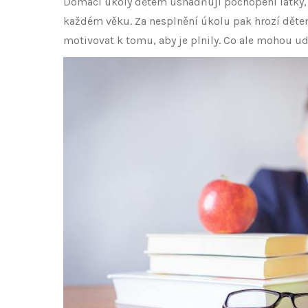
Domácí úkoly dětem usnadňují pochopení látky, ale
každém věku. Za nesplnění úkolu pak hrozí dět
motivovat k tomu, aby je plnily. Co ale mohou u