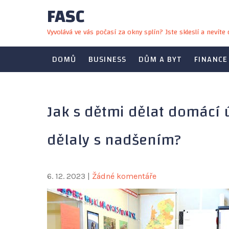
FASC
Skip
to
Vyvolává ve vás počasí za okny splín? Jste skleslí a nevít
content
DOMŮ
BUSINESS
DŮM A BYT
FINANCE
Jak s dětmi dělat domácí ú
dělaly s nadšením?
6. 12. 2023
|
Žádné komentáře