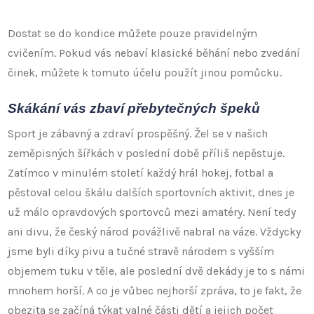
Dostat se do kondice můžete pouze pravidelným
cvičením. Pokud vás nebaví klasické běhání nebo zvedání
činek, můžete k tomuto účelu použít jinou pomůcku.
Skákání vás zbaví přebytečných špeků
Sport je zábavný a zdraví prospěšný. Žel se v našich
zeměpisných šířkách v poslední době příliš nepěstuje.
Zatímco v minulém století každý hrál hokej, fotbal a
pěstoval celou škálu dalších sportovních aktivit, dnes je
už málo opravdových sportovců mezi amatéry. Není tedy
ani divu, že český národ povážlivě nabral na váze. Vždycky
jsme byli díky pivu a tučné stravě národem s vyšším
objemem tuku v těle, ale poslední dvě dekády je to s námi
mnohem horší. A co je vůbec nejhorší zpráva, to je fakt, že
obezita se začíná týkat valné části dětí a jejich počet