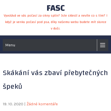
FASC
Skip
to
Vyvolává ve vás počasí za okny splín? Jste skleslí a nevíte co s tím? I
content
když je venku počasí pod psa, díky našemu webu budete mít slunce
v duši.
Menu
Skákání vás zbaví přebytečných
špeků
19. 10. 2020
|
Žádné komentáře