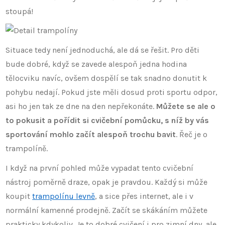
stoupá!
Situace tedy není jednoduchá, ale dá se řešit. Pro děti
bude dobré, když se zavede alespoň jedna hodina
tělocviku navíc, ovšem dospělí se tak snadno donutit k
pohybu nedají. Pokud jste měli dosud proti sportu odpor,
asi ho jen tak ze dne na den nepřekonáte.
Můžete se ale o
to pokusit a pořídit si cvičební pomůcku, s níž by vás
sportování mohlo začít alespoň trochu bavit
. Řeč je o
trampolíně.
I když na první pohled může vypadat tento cvičební
nástroj poměrně draze, opak je pravdou. Každý si může
koupit
trampolínu levně
, a sice přes internet, ale i v
normální kamenné prodejně. Začít se skákáním můžete
prakticky kdykoliv. Je to dobré cvičení i pro zimní dny, ale