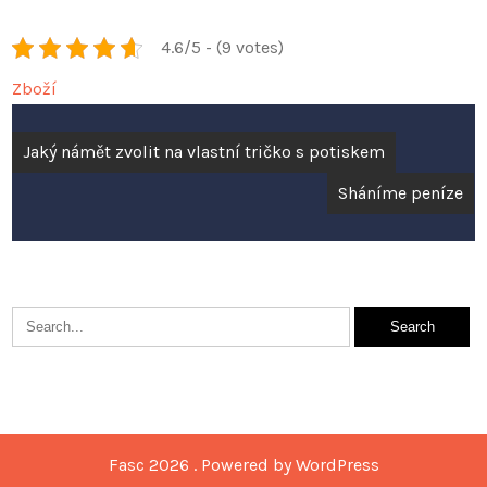
4.6/5 - (9 votes)
Zboží
Navigace
Jaký námět zvolit na vlastní tričko s potiskem
pro
Sháníme peníze
příspěvek
Fasc 2026 . Powered by WordPress