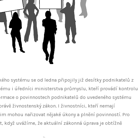
ého systému se od ledna připojily již desítky podnikatelů z
stému i úředníci ministerstva průmyslu, kteří provádí kontrolu
formace o povinnostech podnikatelů do uvedeného systému
právě živnostenský zákon. I živnostníci, kteří nemají
jim mohou nařizovat nějaké úkony a plnění povinností. Pro
t, když uvážíme, že aktuální zákonná úprava je obtížně