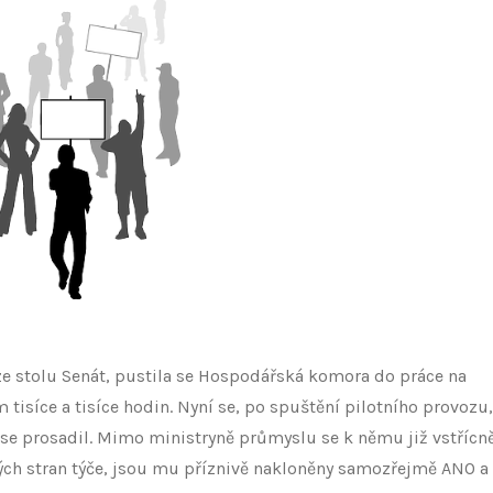
ze stolu Senát, pustila se Hospodářská komora do práce na
tisíce a tisíce hodin. Nyní se, po spuštění pilotního provozu,
 se prosadil. Mimo ministryně průmyslu se k němu již vstřícn
ckých stran týče, jsou mu příznivě nakloněny samozřejmě ANO a