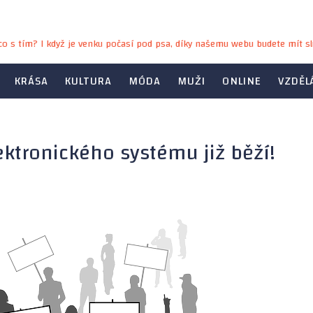
e co s tím? I když je venku počasí pod psa, díky našemu webu budete mít sl
KRÁSA
KULTURA
MÓDA
MUŽI
ONLINE
VZDĚL
ektronického systému již běží!