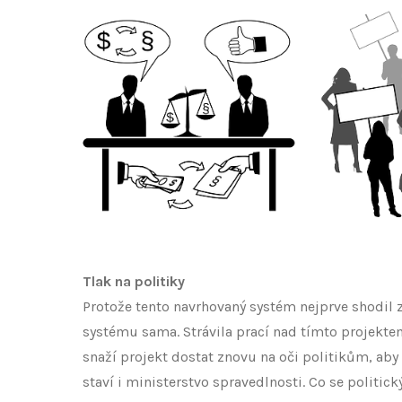
Tlak na politiky
Protože tento navrhovaný systém nejprve shodil 
systému sama. Strávila prací nad tímto projektem 
snaží projekt dostat znovu na oči politikům, aby
staví i ministerstvo spravedlnosti. Co se politi