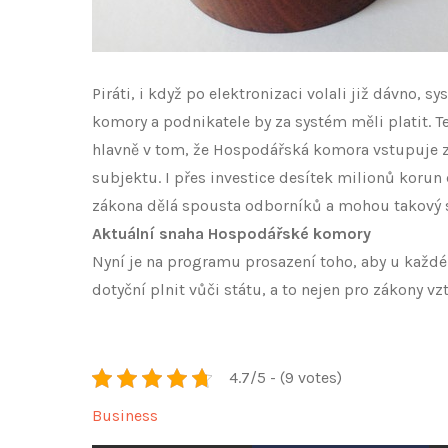
Piráti, i když po elektronizaci volali již dávno, 
komory a podnikatele by za systém měli platit. T
hlavně v tom, že Hospodářská komora vstupuje z
subjektu. I přes investice desítek milionů koru
zákona dělá spousta odborníků a mohou takový 
Aktuální snaha Hospodářské komory
Nyní je na programu prosazení toho, aby u každé l
dotyční plnit vůči státu, a to nejen pro zákony vz
4.7/5 - (9 votes)
Business