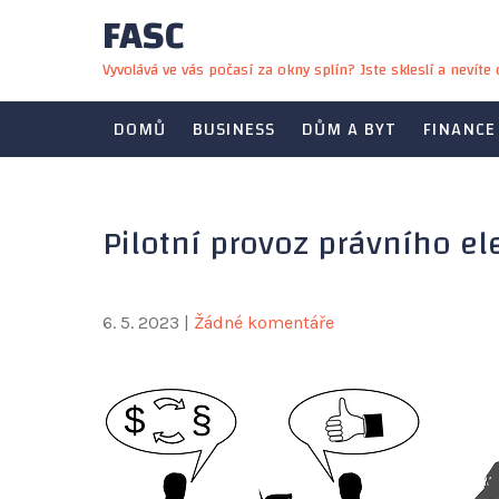
FASC
Skip
to
Vyvolává ve vás počasí za okny splín? Jste skleslí a nevít
content
DOMŮ
BUSINESS
DŮM A BYT
FINANCE
Pilotní provoz právního el
6. 5. 2023
|
Žádné komentáře