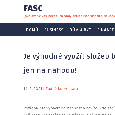
FASC
Skip
to
Vyvolává ve vás počasí za okny splín? Jste skleslí a nevít
content
DOMŮ
BUSINESS
DŮM A BYT
FINANCE
Je výhodné využít služeb 
jen na náhodu!
14. 5. 2021
|
Žádné komentáře
Potřebujete vybavit domácnost a nevíte, kde začí