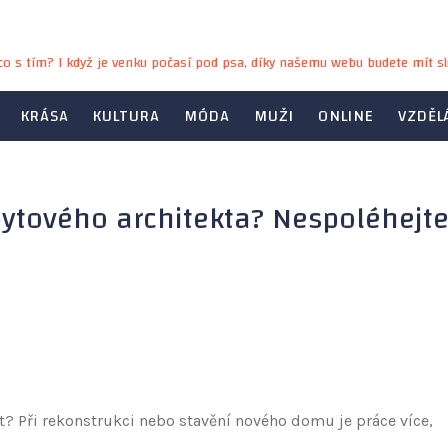
e co s tím? I když je venku počasí pod psa, díky našemu webu budete mít sl
KRÁSA
KULTURA
MÓDA
MUŽI
ONLINE
VZDĚL
bytového architekta? Nespoléhejt
t? Při rekonstrukci nebo stavění nového domu je práce více,