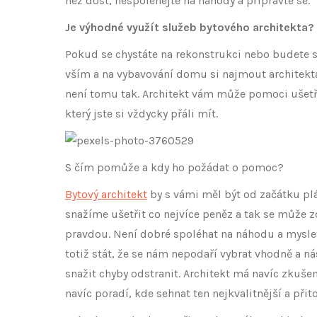
než dost, nespoléhejte na náhody a připravte se.
Je výhodné využít služeb bytového architekta?
Pokud se chystáte na rekonstrukci nebo budete st
vším a na vybavování domu si najmout architekta.
není tomu tak. Architekt vám může pomoci ušetři
který jste si vždycky přáli mít.
S čím pomůže a kdy ho požádat o pomoc?
Bytový architekt
by s vámi měl být od začátku plá
snažíme ušetřit co nejvíce peněz a tak se může z
pravdou. Není dobré spoléhat na náhodu a myslet 
totiž stát, že se nám nepodaří vybrat vhodně a 
snažit chyby odstranit. Architekt má navíc zkuš
navíc poradí, kde sehnat ten nejkvalitnější a při