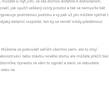
 můžete si být jisti, že váš domov dotáhne k dokonalosti,
adí, jak využít veškerý volný prostor a tak se nemusíte bát
 vypracuje podrobnou podobu a vy pak už jen můžete vybírat 
ějaký detailní rozpočet, ten by se neměl nikdy přetáhnout.
. Můžeme se pokoušet zařídit všechno sami, ale to stojí
 Rekonstrukci nebo stavbu nového domu ale můžete přežít bez
orníka. Opravdu se vám to vyplatí a navíc se nebudete
 nebo ne.