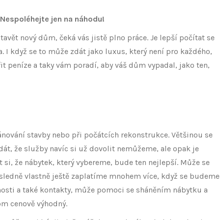
 Nespoléhejte jen na náhodu!
avět nový dům, čeká vás jistě plno práce. Je lepší počítat se
 I když se to může zdát jako luxus, který není pro každého,
t peníze a taky vám poradí, aby váš dům vypadal, jako ten,
nování stavby nebo při počátcích rekonstrukce. Většinou se
dát, že služby navíc si už dovolit nemůžeme, ale opak je
si, že nábytek, který vybereme, bude ten nejlepší. Může se
následně vlastně ještě zaplatíme mnohem více, když se budeme
enosti a také kontakty, může pomoci se sháněním nábytku a
tom cenově výhodný.