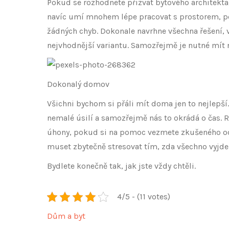
Pokud se rozhodnete přizvat bytového architekta,
navíc umí mnohem lépe pracovat s prostorem, por
žádných chyb. Dokonale navrhne všechna řešení,
nejvhodnější variantu. Samozřejmě je nutné mít n
Dokonalý domov
Všichni bychom si přáli mít doma jen to nejlepší
nemalé úsilí a samozřejmě nás to okrádá o čas.
úhony, pokud si na pomoc vezmete zkušeného odb
muset zbytečně stresovat tím, zda všechno vyjde
Bydlete konečně tak, jak jste vždy chtěli.
4/5 - (11 votes)
Dům a byt