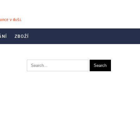
unce v duši.
ÁNÍ
ZBOŽÍ
e