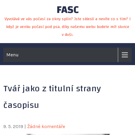
FASC
Skip
to
Vyvolává ve vás počasí za okny splín? Jste skleslí a nevíte co s tím? I
content
když je venku počasí pod psa, díky našemu webu budete mít slunce
v duši.
Menu
Tvář jako z titulní strany
časopisu
9. 5. 2019
|
Žádné komentáře