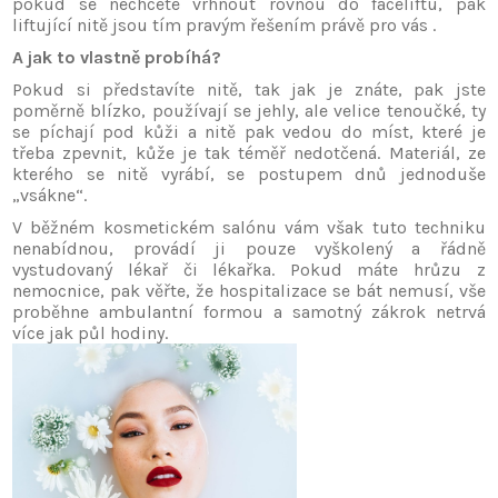
pokud se nechcete vrhnout rovnou do faceliftu, pak
liftující nitě jsou tím pravým řešením právě pro vás
.
A jak to vlastně probíhá?
Pokud si představíte nitě, tak jak je znáte, pak jste
poměrně blízko, používají se jehly, ale velice tenoučké, ty
se píchají pod kůži a nitě pak vedou do míst, které je
třeba zpevnit, kůže je tak téměř nedotčená. Materiál, ze
kterého se nitě vyrábí, se postupem dnů jednoduše
„vsákne“.
V běžném kosmetickém salónu vám však tuto techniku
nenabídnou, provádí ji pouze vyškolený a řádně
vystudovaný lékař či lékařka. Pokud máte hrůzu z
nemocnice, pak věřte, že hospitalizace se bát nemusí, vše
proběhne ambulantní formou a samotný zákrok netrvá
více jak půl hodiny.