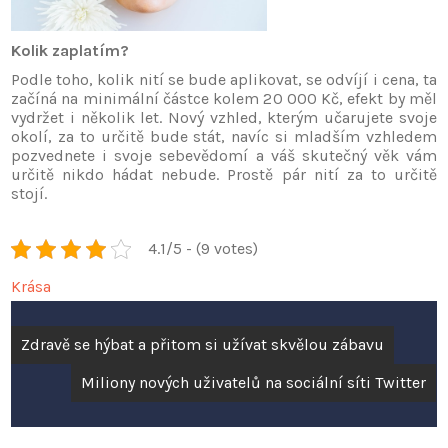
Kolik zaplatím?
Podle toho, kolik nití se bude aplikovat, se odvíjí i cena, ta
začíná na minimální částce kolem 20 000 Kč, efekt by měl
vydržet i několik let. Nový vzhled, kterým učarujete svoje
okolí, za to určitě bude stát, navíc si mladším vzhledem
pozvednete i svoje sebevědomí a váš skutečný věk vám
určitě nikdo hádat nebude. Prostě pár nití za to určitě
stojí.
4.1/5 - (9 votes)
Krása
Navigace
Zdravě se hýbat a přitom si užívat skvělou zábavu
pro
Miliony nových uživatelů na sociální síti Twitter
příspěvek