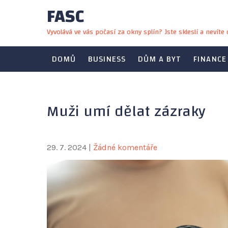
FASC
Skip
to
Vyvolává ve vás počasí za okny splín? Jste skleslí a nevít
content
DOMŮ
BUSINESS
DŮM A BYT
FINANCE
Muži umí dělat zázraky
29. 7. 2024
|
Žádné komentáře