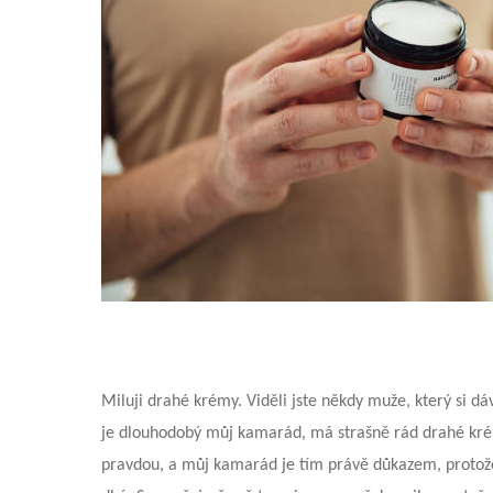
Miluji drahé krémy. Viděli jste někdy muže, který si 
je dlouhodobý můj kamarád, má strašně rád drahé krémy.
pravdou, a můj kamarád je tím právě důkazem, protož