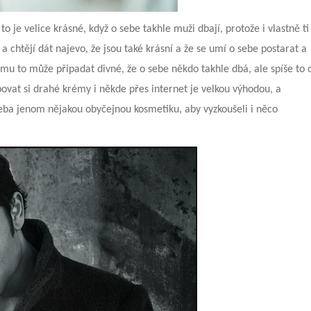
o je velice krásné, když o sebe takhle muži dbají, protože i vlastně ti
 a chtějí dát najevo, že jsou také krásní a že se umí o sebe postarat a
mu to může připadat divné, že o sebe někdo takhle dbá, ale spíše to 
ovat si drahé krémy i někde přes internet je velkou výhodou, a
eba jenom nějakou obyčejnou kosmetiku, aby vyzkoušeli i něco