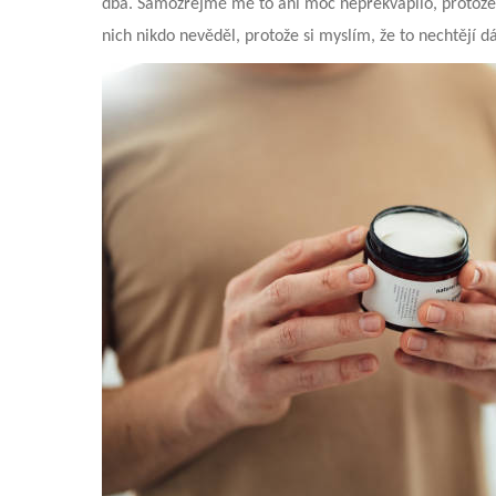
dbá. Samozřejmě mě to ani moc nepřekvapilo, protože s
nich nikdo nevěděl, protože si myslím, že to nechtějí d