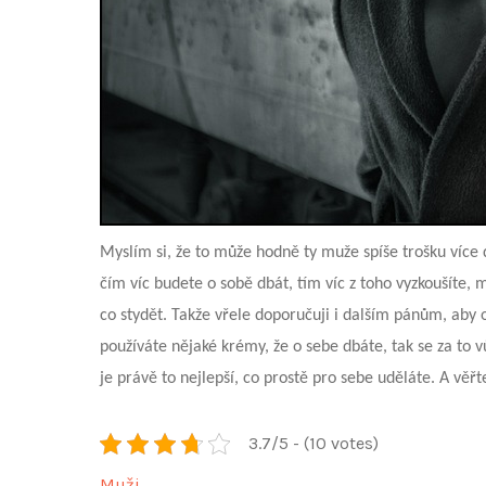
Myslím si, že to může hodně ty muže spíše trošku více
čím víc budete o sobě dbát, tím víc z toho vyzkoušíte, 
co stydět. Takže vřele doporučuji i dalším pánům, aby o
používáte nějaké krémy, že o sebe dbáte, tak se za to vů
je právě to nejlepší, co prostě pro sebe uděláte. A vě
3.7/5 - (10 votes)
Muži