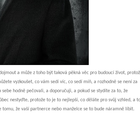
 dojmout a může z toho být taková pěkná věc pro budoucí život, proto
můžete vyzkoušet, co vám sedí víc, co sedí míň, a rozhodně se není za
 sebe hodně pečovali, a doporučuji, a pokud se stydíte za to, že
bec nestyďte, protože to je to nejlepší, co děláte pro svůj vzhled, a t
řte tomu, že vaší partnerce nebo manželce se to bude náramně líbit.