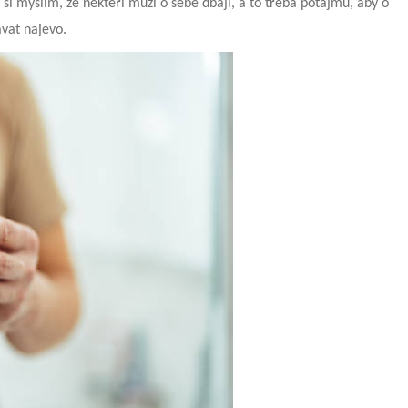
i myslím, že někteří muži o sebe dbají, a to třeba potajmu, aby o
ávat najevo.