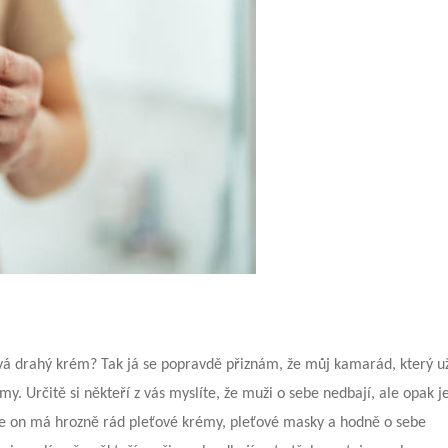
dává drahý krém? Tak já se popravdě přiznám, že můj kamarád, který u
 Určitě si někteří z vás myslíte, že muži o sebe nedbají, ale opak j
e on má hrozně rád pleťové krémy, pleťové masky a hodně o sebe