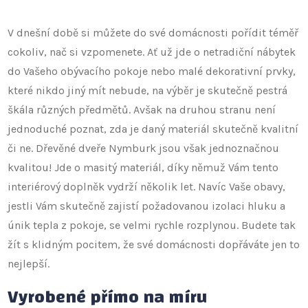
V dnešní době si můžete do své domácnosti pořídit téměř
cokoliv, nač si vzpomenete. Ať už jde o netradiční nábytek
do Vašeho obývacího pokoje nebo malé dekorativní prvky,
které nikdo jiný mít nebude, na výběr je skutečně pestrá
škála různých předmětů. Avšak na druhou stranu není
jednoduché poznat, zda je daný materiál skutečně kvalitní
či ne.
Dřevěné dveře Nymburk
jsou však jednoznačnou
kvalitou! Jde o masitý materiál, díky němuž Vám tento
interiérový doplněk vydrží několik let. Navíc Vaše obavy,
jestli Vám skutečně zajistí požadovanou izolaci hluku a
únik tepla z pokoje, se velmi rychle rozplynou. Budete tak
žít s klidným pocitem, že své domácnosti dopřáváte jen to
nejlepší.
Vyrobené přímo na míru