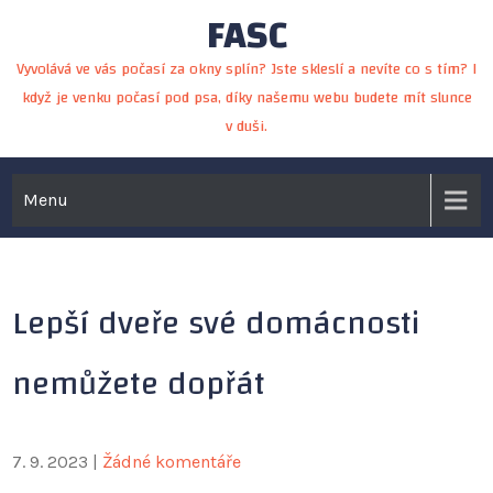
FASC
Skip
to
Vyvolává ve vás počasí za okny splín? Jste skleslí a nevíte co s tím? I
content
když je venku počasí pod psa, díky našemu webu budete mít slunce
v duši.
Menu
Lepší dveře své domácnosti
nemůžete dopřát
7. 9. 2023
|
Žádné komentáře