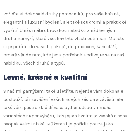
Pořiďte si dokonalé druhy pomocníků, pro vaše krásné,
elegantní a luxusní bydlení, ale také soukromí a praktické
využití. U nás máte obrovskou nabídku z nádherných
druhů
garnýží
, které všechny tyto vlastnosti mají. Můžete
si je pořídit do vašich pokojů, do pracoven, kanceláří,
prostě všude tam, kde jsou potřebné. Podívejte se na naši
nabídku, všech druhů a typů.
Levné, krásné a kvalitní
S našimi garnýžemi také ušetříte. Nejenže vám dokonale
poslouží, při zavěšení vašich nových záclon a závěsů, ale
také vám pestře zkrášlí vaše bydlení. Jsou v mnoha
variantách super výběru, kdy jejich kvalita je vysoká a ceny
naopak velmi nízké. Můžete si je pořídit pouze jako