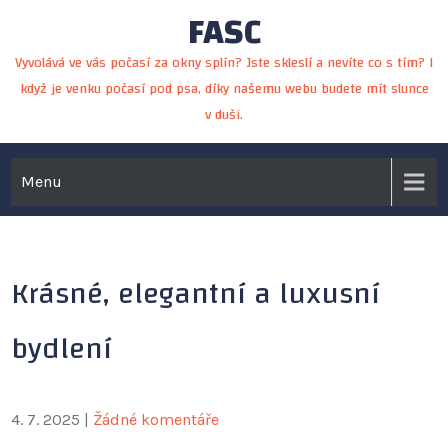
FASC
Skip
to
Vyvolává ve vás počasí za okny splín? Jste skleslí a nevíte co s tím? I
content
když je venku počasí pod psa, díky našemu webu budete mít slunce
v duši.
Menu
Krásné, elegantní a luxusní
bydlení
4. 7. 2025
|
Žádné komentáře