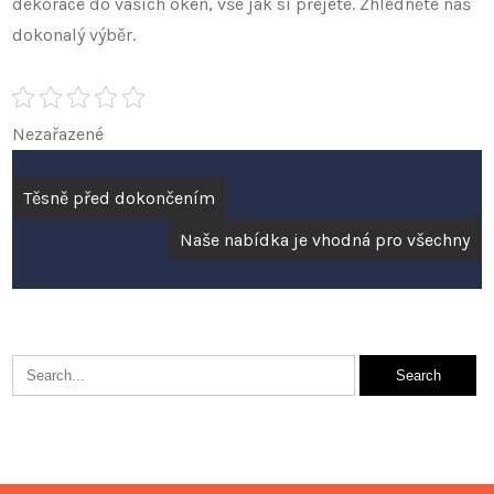
dekorace do vašich oken, vše jak si přejete. Zhlédněte náš
dokonalý výběr.
Nezařazené
Navigace
Těsně před dokončením
pro
Naše nabídka je vhodná pro všechny
příspěvek