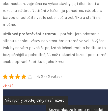
okolnostech, zejména na výšce stavby, její členitosti a
rozsahu nátěru. Natírání z lešení je pohodlné, nádobu s
barvou si položíte vedle sebe, což u žebříku a štaflí není
možné.
Rizikové prořezávání stromu
– potřebujete odstranit
silnou uschlou větev na vzrostlém stromě ve velké výšce?
Pak by se vám pevné či pojízdné lešení mohlo hodit. Je to
bezpečnější a pohodlnější, než riskantní lezení po stromě
anebo opírání žebříku o jeho kmen.
4/5 - (5 votes)
Zboží
Navigace
Váš rychlý prodej díky naší inzerci
pro
Seznamka, za kterou nic nedáte