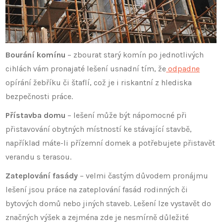
Bourání komínu
– zbourat starý komín po jednotlivých
cihlách vám pronajaté lešení usnadní tím, že
odpadne
opírání žebříku či štaflí, což je i riskantní z hlediska
bezpečnosti práce.
Přístavba domu
– lešení může být nápomocné při
přistavování obytných místností ke stávající stavbě,
například máte-li přízemní domek a potřebujete přistavět
verandu s terasou.
Zateplování fasády
– velmi častým důvodem pronájmu
lešení jsou práce na zateplování fasád rodinných či
bytových domů nebo jiných staveb. Lešení lze vystavět do
značných výšek a zejména zde je nesmírně důležité