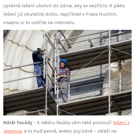
správně lešení ukotvit do zdiva, aby se nezřítilo. K pádu
lešení již skutečně došlo, například v Praze Nuslích,
snadno si to ověříte na Internetu.
Nátěr fasády
– k nátěru fasády vám také poslouží
lešení z
Jesenice
, a to buď pevné, anebo pojízdné – záleží na