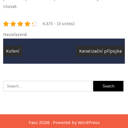
litovat.
4.3/5 - (3 votes)
Nezařazené
Navigace
Koření
Kanalizační přípojka
pro
příspěvek
Fasc 2026 . Powered by WordPress