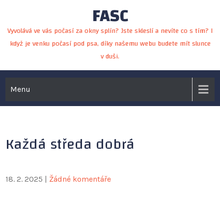
FASC
Skip
to
Vyvolává ve vás počasí za okny splín? Jste skleslí a nevíte co s tím? I
content
když je venku počasí pod psa, díky našemu webu budete mít slunce
v duši.
Menu
Každá středa dobrá
18. 2. 2025
|
Žádné komentáře